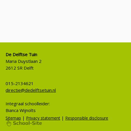
De Delftse Tuin
Maria Duystlaan 2
2612 SR Delft
015-2134621
directie@dedelftsetuin.nl
Integraal schoolleider:
Bianca Wijnolts
|
|
Sitemap
Privacy statement
Responsible disclosure