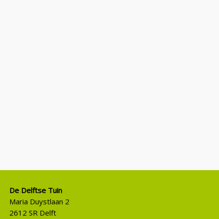
De Delftse Tuin
Maria Duystlaan 2
2612 SR Delft