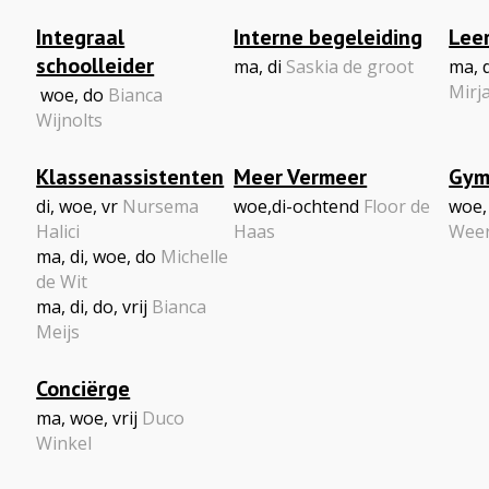
Integraal
Interne begeleiding
Lee
schoolleider
ma, di
Saskia de groot
ma, d
Mirj
woe, do
Bianca
Wijnolts
Klassenassistenten
Meer Vermeer
Gym
di, woe, vr
Nursema
woe,di-ochtend
Floor de
woe, 
Halici
Haas
Wee
ma, di, woe, do
Michelle
de Wit
ma, di, do, vrij
Bianca
Meijs
Conciërge
ma, woe, vrij
Duco
Winkel