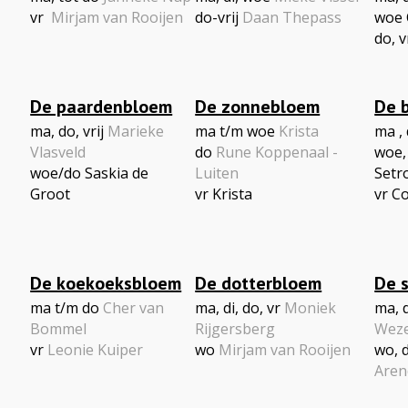
vr
Mirjam van Rooijen
do-vrij
Daan Thepass
woe 
do, v
De paardenbloem
De zonnebloem
De 
ma, do, vrij
Marieke
ma t/m woe
Krista
ma ,
Vlasveld
do
Rune Koppenaal -
woe,
woe/do Saskia de
Luiten
Setr
Groot
vr Krista
vr C
De koekoeksbloem
De dotterbloem
De 
ma t/m do
Cher van
ma, di, do, vr
Moniek
ma, d
Bommel
Rijgersberg
Wez
vr
Leonie Kuiper
wo
Mirjam van Rooijen
wo, 
Aren