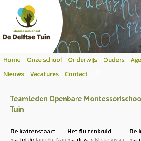
Home
Onze school
Onderwijs
Ouders
Ag
Nieuws
Vacatures
Contact
Teamleden Openbare Montessorischool
Tuin
De kattenstaart
Het fluitenkruid
De 
ma, tot do
Janneke Nap
ma, di, woe
Mieke Visser
ma, 