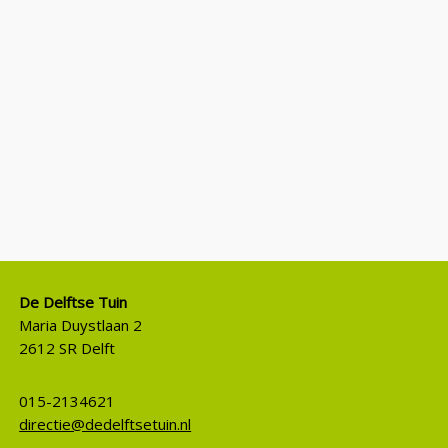
De Delftse Tuin
Maria Duystlaan 2
2612 SR Delft
015-2134621
directie@dedelftsetuin.nl